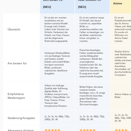
Denoise
Unschärfe