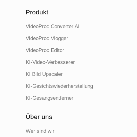
Produkt
Entrauschen
VideoProc Converter AI
VideoProc Vlogger
VideoProc Editor
Entschärfen
KI-Video-Verbesserer
KI Bild Upscaler
Schärfe
KI-Gesichtswiederherstellung
Mehr Details
KI-Gesangsentferner
Über uns
Schneller Modus;
Modi
Hohe Qualität Modus
Wer sind wir