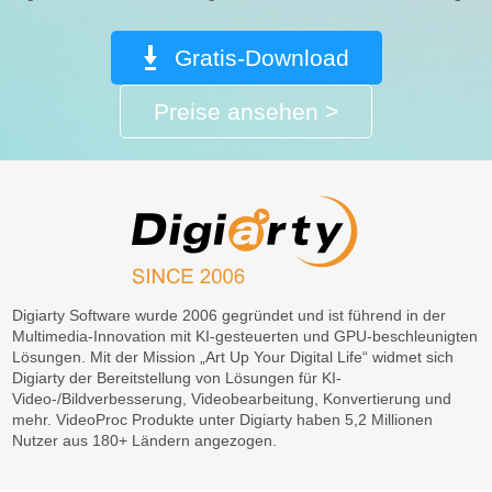
Bilder; produziert
realistische, detaillier
Gratis-Download
Ausgaben.
Preise ansehen >
Videos mit niedriger
Qualität oder Auflösu
digitale Bilder, KI-
Empfohlene
Grafiken, komprimier
JPEGs; Videos/Bilder
Medientypen
Haut, Haaren, Poren,
Texturen oder
komplizierten Muster
Digiarty Software wurde 2006 gegründet und ist führend in der
Multimedia-Innovation mit KI-gesteuerten und GPU-beschleunigten
Lösungen. Mit der Mission „Art Up Your Digital Life“ widmet sich
Digiarty der Bereitstellung von Lösungen für KI-
1x, 2x, 3x, 4x; 480p, 
Skalierung/Ausgabe
Video-/Bildverbesserung, Videobearbeitung, Konvertierung und
1080p, 2K, 4K
mehr. VideoProc Produkte unter Digiarty haben 5,2 Millionen
Nutzer aus 180+ Ländern angezogen.
Allgemeine Klarheit