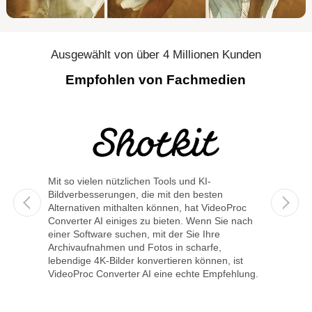
Ausgewählt von über 4 Millionen Kunden
Empfohlen von Fachmedien
Mit VideoProc Converter AI können Sie Ihr altes,
Mit so 
verschwommenes Filmmaterial mit niedriger
Bildver
Proc
Auflösung mühelos aufwerten. Dieser
Alterna
e nach
leistungsstarke KI-Video-Upscaler verbessert die
Convert
Auflösung, erhöht die Bildrate, reduziert
einer S
Unschärfen und Rauschen, glättet Interlacing-
Archiva
ist
Artefakte und verfeinert die Farbwiedergabe. So
lebendi
ehlung.
entstehen Videos in deutlich höherer Qualität.
VideoPr
Gen Detail V3