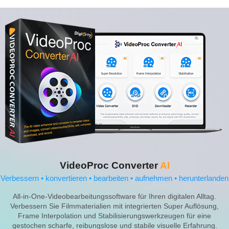
(NEU)
Es ist das am meiste
empfohlene und am
besten trainierte Mode
Erzeugt mehr Details
Übersicht
Liefert mehr Klarheit
Schärfe. Verbessert 
Details von Haut, Ha
und die allgemeine
Wahrnehmungsqualit
VideoProc Converter
AI
Verbessern • konvertieren • bearbeiten • aufnehmen • herunterlanden
Verbessert Medieneff
mit reichhaltigen Tex
All-in-One-Videobearbeitungssoftware für Ihren digitalen Alltag.
und Details; erstellt
Verbessern Sie Filmmaterialien mit integrierten Super Auflösung,
Details und schärft Bi
Frame Interpolation und Stabilisierungswerkzeugen für eine
Am besten für
gestochen scharfe, reibungslose und stabile visuelle Erfahrung.
korrigiert unscharfe