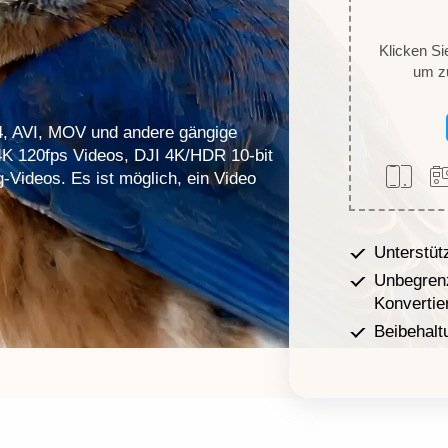
Klicken Si
um zu
4, AVI, MOV und andere gängige
4K 120fps Videos, DJI 4K/HDR 10-bit
ideos. Es ist möglich, ein Video
Unterstüt
Unbegrenz
Konvertie
Beibehalt