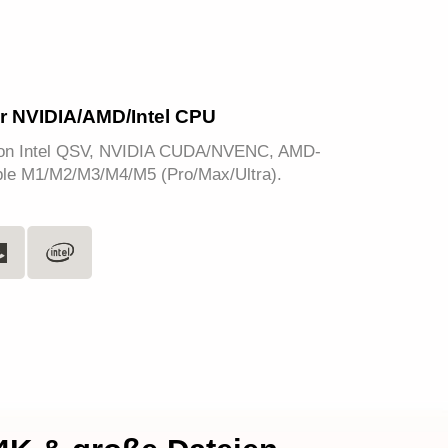
ür NVIDIA/AMD/Intel CPU
von Intel QSV, NVIDIA CUDA/NVENC, AMD-
le M1/M2/M3/M4/M5 (Pro/Max/Ultra).