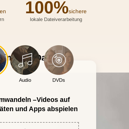
100%
nen
sichere
rn
lokale Dateiverarbeitung
ltimedia-Dateien
Audio
DVDs
mwandeln –Videos auf
räten und Apps abspielen