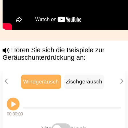
Hören Sie sich die Beispiele zur
Geräuschunterdrückung an:
Windgeräusch
Zischgeräusch
Bohr
00:00:00