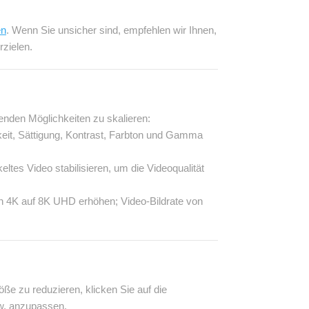
en
. Wenn Sie unsicher sind, empfehlen wir Ihnen,
zielen.
enden Möglichkeiten zu skalieren:
igkeit, Sättigung, Kontrast, Farbton und Gamma
tes Video stabilisieren, um die Videoqualität
on 4K auf 8K UHD erhöhen; Video-Bildrate von
ße zu reduzieren, klicken Sie auf die
sw. anzupassen.