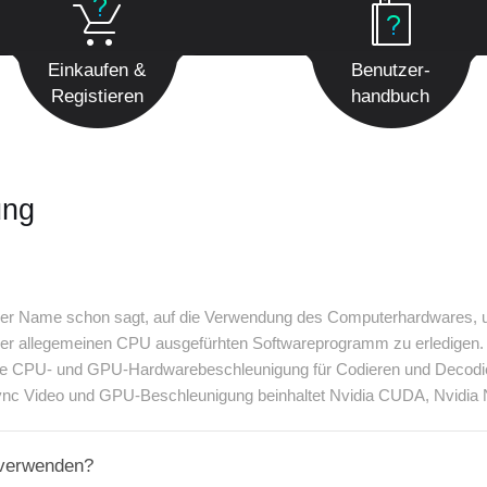
Einkaufen &
Benutzer-
Registieren
handbuch
ung
 der Name schon sagt, auf die Verwendung des Computerhardwares, u
einer allegemeinen CPU ausgefürhten Softwareprogramm zu erledigen.
e CPU- und GPU-Hardwarebeschleunigung für Codieren und Decodiere
Sync Video und GPU-Beschleunigung beinhaltet Nvidia CUDA, Nvid
 verwenden?