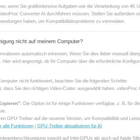
ren, wenn Sie grafikintensive Aufgaben wie die Verarbeitung von 4K
VideoProc Converter AI durchführen müssen. Stellen Sie außerdem sic
wendungen haben, um Kompatibilitätsprobleme zu vermeiden.
nigung nicht auf meinem Computer?
rmationen automatisch erkennen. Wenn Sie dies lieber manuell überp
 Hier wird angezeigt, ob Ihr Computer über die erforderliche Konfigu
uter nicht funktioniert, beachten Sie die folgenden Schritte:
er, dass Sie den richtigen Video-Codec ausgewählt haben. videoProc 
Kopieren":
Die Option ist für einige Funktionen verfügbar, z. B. für 
ie.
hren GPU-Treiber auf die neueste Version, um Kompatibilität und Leist
r alle Funktionen
|
GPU-Treiber aktualisieren für AI
rdwarebeschleunigung sowohl auf Intel-GPUs als auch auf Apple Sil