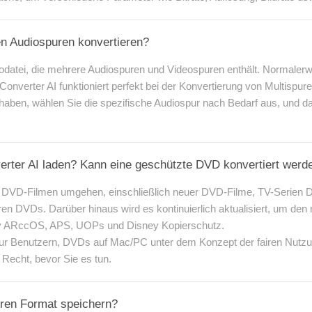
en Audiospuren konvertieren?
eodatei, die mehrere Audiospuren und Videospuren enthält. Normale
onverter AI funktioniert perfekt bei der Konvertierung von Multispu
haben, wählen Sie die spezifische Audiospur nach Bedarf aus, und da
rter AI laden? Kann eine geschützte DVD konvertiert werd
on DVD-Filmen umgehen, einschließlich neuer DVD-Filme, TV-Serien
ren DVDs. Darüber hinaus wird es kontinuierlich aktualisiert, um de
y ARccOS, APS, UOPs und Disney Kopierschutz.
r Benutzern, DVDs auf Mac/PC unter dem Konzept der fairen Nutzung
e Recht, bevor Sie es tun.
eren Format speichern?