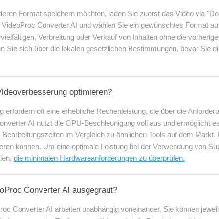
eren Format speichern möchten, laden Sie zuerst das Video via "Do
in VideoProc Converter AI und wählen Sie ein gewünschtes Format au
rvielfältigen, Verbreitung oder Verkauf von Inhalten ohne die vorherig
eren Sie sich über die lokalen gesetzlichen Bestimmungen, bevor Sie
Videoverbesserung optimieren?
 erfordern oft eine erhebliche Rechenleistung, die über die Anforde
onverter AI nutzt die GPU-Beschleunigung voll aus und ermöglicht 
n Bearbeitungszeiten im Vergleich zu ähnlichen Tools auf dem Markt. 
iieren können. Um eine optimale Leistung bei der Verwendung von Sup
hlen,
die minimalen Hardwareanforderungen zu überprüfen.
eoProc Converter AI ausgegraut?
Proc Converter AI arbeiten unabhängig voneinander. Sie können jewe