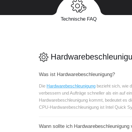
Technische FAQ
Hardwarebeschleunig
Was ist Hardwarebeschleunigung?
Die
Hardwarebeschleunigung
bezieht sich, wie
verbessern und Aufträge schneller als ein auf 
Hardwarebeschleunigung kommt, bedeutet es di
CPU-Hardwarebeschleunigung ist Intel Quick 
Wann sollte ich Hardwarebeschleunigung