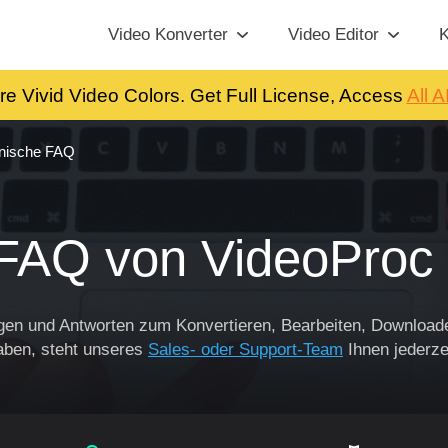
Video Konverter
Video Editor
K
re Vivid Video Colors. Get Full License, Access
All A
hnische FAQ
FAQ von VideoProc 
ragen und Antworten zum Konvertieren, Bearbeiten, Download
aben, steht unseres
Sales- oder Support-Team
Ihnen jederze