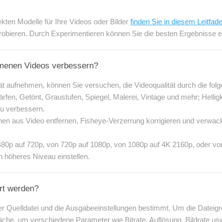
ekten Modelle für Ihre Videos oder Bilder
finden Sie in diesem Leitfad
obieren. Durch Experimentieren können Sie die besten Ergebnisse er
mmenen Videos verbessern?
ät aufnehmen, können Sie versuchen, die Videoqualität durch die folg
härfen, Getönt, Graustufen, Spiegel, Malerei, Vintage und mehr; Hell
zu verbessern.
en aus Video entfernen, Fisheye-Verzerrung korrigieren und verwackel
480p auf 720p, von 720p auf 1080p, von 1080p auf 4K 2160p, oder v
 höheres Niveau einstellen.
rt werden?
 Quelldatei und die Ausgabeeinstellungen bestimmt. Um die Dateigrö
läche, um verschiedene Parameter wie Bitrate, Auflösung, Bildrate u