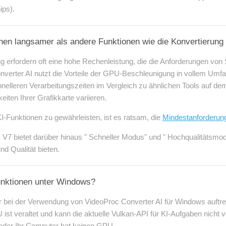
ips).
onen langsamer als andere Funktionen wie die Konvertierung
 erfordern oft eine hohe Rechenleistung, die die Anforderungen von
onverter AI nutzt die Vorteile der GPU-Beschleunigung in vollem Um
chnelleren Verarbeitungszeiten im Vergleich zu ähnlichen Tools auf d
iten Ihrer Grafikkarte variieren.
I-Funktionen zu gewährleisten, ist es ratsam, die
Mindestanforderung
 V7 bietet darüber hinaus " Schneller Modus" und " Hochqualitätsmo
nd Qualität bieten.
Funktionen unter Windows?
ler bei der Verwendung von VideoProc Converter AI für Windows auftre
U ist veraltet und kann die aktuelle Vulkan-API für KI-Aufgaben nicht
t oder Ihr Computer hat keinen GPU.