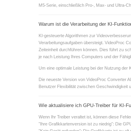
M5-Serie, einschließlich Pro-, Max- und Ultra-Ch
Warum ist die Verarbeitung der KI-Funkti
KI-gesteuerte Algorithmen zur Videoverbesserung
Verarbeitungsaufgaben übersteigt. VideoProc C
Zeiteinheit durchführen können. Dies führt zu s
je nach Leistung Ihres Computers und der Fähigke
Um eine optimale Leistung bei der Nutzung der K
Die neueste Version von VideoProc Converter AI
Benutzer Flexibilität zwischen Geschwindigkeit u
Wie aktualisiere ich GPU-Treiber für KI-
Wenn Ihr Treiber veraltet ist, können diese Feh
"Ihre Grafikkartenversion ist zu niedrig": Die GP
"Kein Gerät gefunden": Die Grafikkarte ist zu al