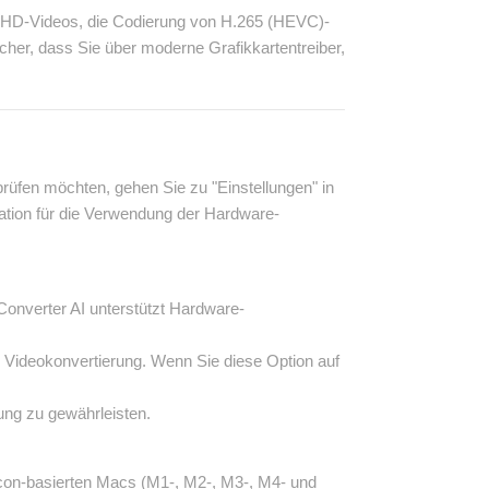
 UHD-Videos, die Codierung von H.265 (HEVC)-
her, dass Sie über moderne Grafikkartentreiber,
rüfen möchten, gehen Sie zu "Einstellungen" in
ration für die Verwendung der Hardware-
Converter AI unterstützt Hardware-
die Videokonvertierung. Wenn Sie diese Option auf
ung zu gewährleisten.
icon-basierten Macs (M1-, M2-, M3-, M4- und