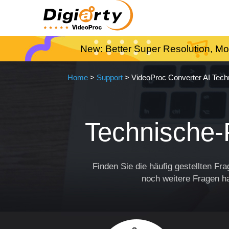
New: Better Super Resolution, Mo
Home
>
Support
> VideoProc Converter AI Tec
Technische-
Finden Sie die häufig gestellten F
noch weitere Fragen h