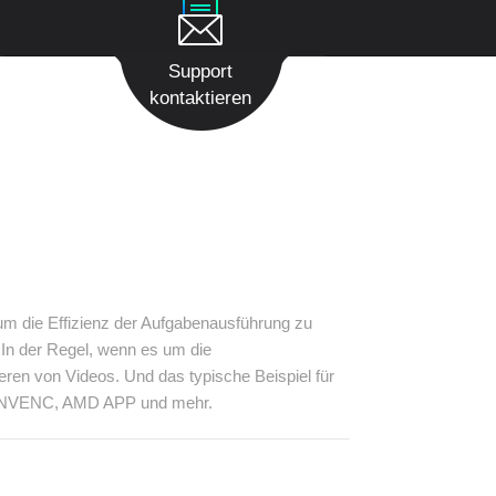
Support
kontaktieren
m die Effizienz der Aufgabenausführung zu
 In der Regel, wenn es um die
n von Videos. Und das typische Beispiel für
ia NVENC, AMD APP und mehr.