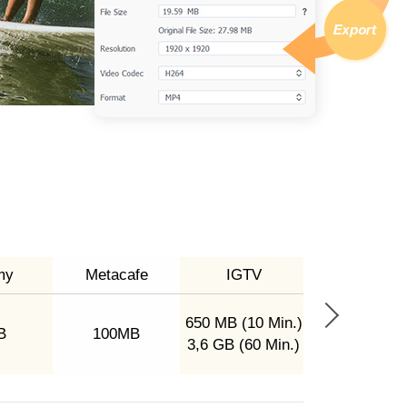
my
Metacafe
IGTV
Instagram
650 MB (1
650 MB (10 Min.)
B
100MB
Minuten) 3,6
3,6 GB (60 Min.)
(60 Minuten