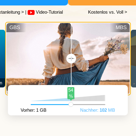
xtanleitung >
|
Video-Tutorial
Kostenlos vs. Voll >
GBS
MBS
n
54
%
Vorher: 1 GB
Nachher:
102
MB