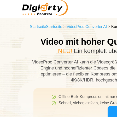
StartseiteStartseite
>
VideoProc Converter AI
> Ko
Video mit hoher Q
NEU!
Ein komplett üb
VideoProc Converter AI kann die Videogröß
Engine und hocheffizienter Codecs die m
optimieren – die flexiblen Kompressions
4K/8K/HDR, hochgeschw
Offline-Bulk-Kompression mit nur 
Schnell, sicher, einfach, keine 