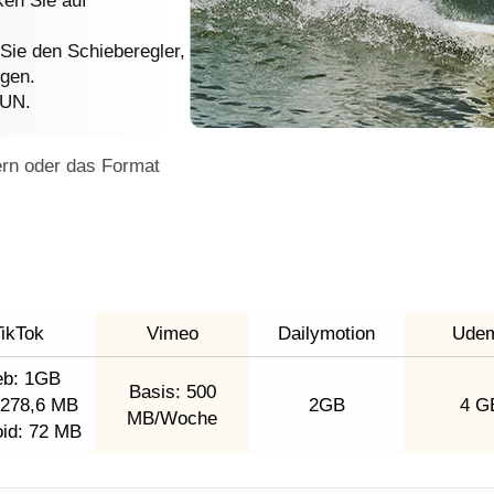
ken Sie auf
 Sie den Schieberegler,
gen.
RUN.
ern oder das Format
ikTok
Vimeo
Dailymotion
Ude
b: 1GB
Basis: 500
 278,6 MB
2GB
4 G
MB/Woche
id: 72 MB