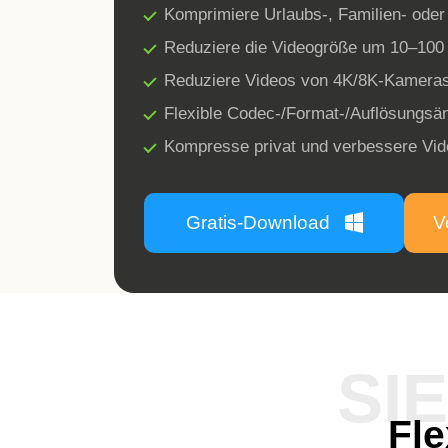
Komprimiere Urlaubs-, Familien- oder
Reduziere die Videogröße um 10–100 
Reduziere Videos von 4K/8K-Kameras
Flexible Codec-/Format-/Auflösungsän
Kompresse privat und verbessere Vide
Gratis-Download
V
SI
Fl