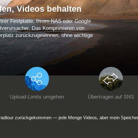
fen, Videos behalten
Ihrer Festplatte, Ihrem NAS oder Google
ptverursacher. Das Komprimieren von
erplatz zurückzugewinnen, ohne wichtige
Upload-Limits umgehen
Übertragen auf SNS
rradtour zurückgekommen — jede Menge Videos, aber mein Speicher ist 