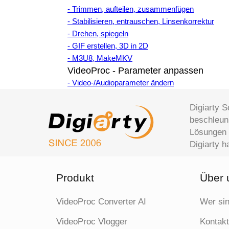
- Trimmen, aufteilen, zusammenfügen
- Stabilisieren, entrauschen, Linsenkorrektur
- Drehen, spiegeln
- GIF erstellen, 3D in 2D
- M3U8, MakeMKV
VideoProc - Parameter anpassen
- Video-/Audioparameter ändern
Digiarty S
beschleuni
Lösungen 
Digiarty 
Produkt
Über 
VideoProc Converter AI
Wer sin
VideoProc Vlogger
Kontak