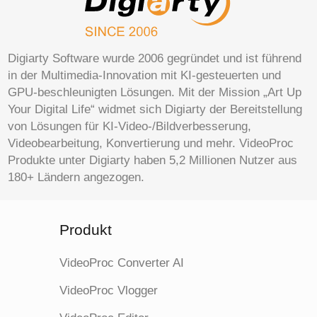
TS
MPEG2
Digiarty Software wurde 2006 gegründet und ist führend
VOB
MPEG2
in der Multimedia-Innovation mit KI-gesteuerten und
GPU-beschleunigten Lösungen. Mit der Mission „Art Up
WebM
VP8, VP9 (Alpha behalten)
Your Digital Life“ widmet sich Digiarty der Bereitstellung
von Lösungen für KI-Video-/Bildverbesserung,
WMV
WMV2
Videobearbeitung, Konvertierung und mehr. VideoProc
Produkte unter Digiarty haben 5,2 Millionen Nutzer aus
MP4 für
H.264
180+ Ländern angezogen.
YouTube
FLV für
H.264
Produkt
YouTube
MP4 für
VideoProc Converter AI
MPEG4
Facebook
VideoProc Vlogger
MOV für