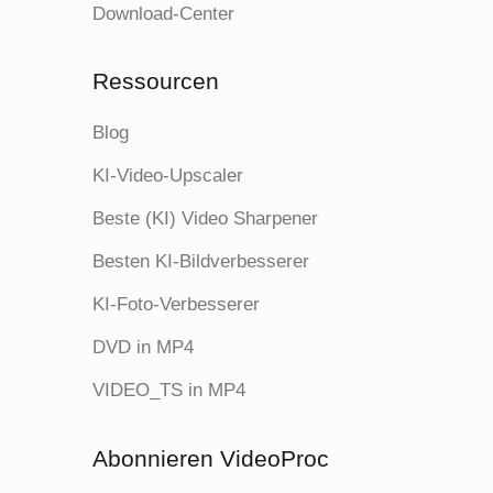
Download-Center
MP4 für
MPEG4
Web
Ressourcen
MP4 für
Blog
H.264, MPEG4
iDVD
KI-Video-Upscaler
MP4 für
H.264, MPEG4
Beste (KI) Video Sharpener
iTunes
Besten KI-Bildverbesserer
ISO-Abbild
KI-Foto-Verbesserer
(nur im
DVD-
MPEG2
DVD in MP4
Konverter
VIDEO_TS in MP4
verfügbar)
VIDEO_TS-
Abonnieren VideoProc
Ordner (nur