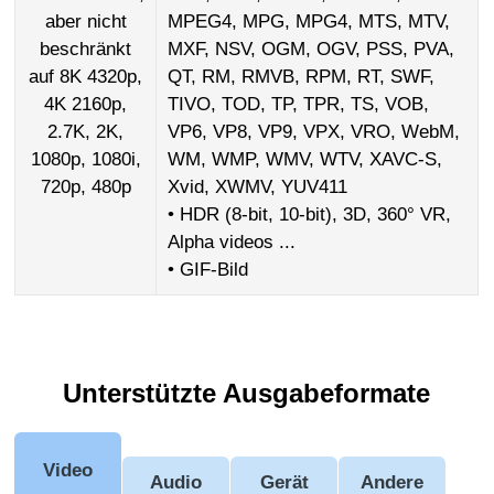
aber nicht
MPEG4, MPG, MPG4, MTS, MTV,
beschränkt
MXF, NSV, OGM, OGV, PSS, PVA,
auf 8K 4320p,
QT, RM, RMVB, RPM, RT, SWF,
4K 2160p,
TIVO, TOD, TP, TPR, TS, VOB,
2.7K, 2K,
VP6, VP8, VP9, VPX, VRO, WebM,
1080p, 1080i,
WM, WMP, WMV, WTV, XAVC-S,
720p, 480p
Xvid, XWMV, YUV411
• HDR (8-bit, 10-bit), 3D, 360° VR,
Alpha videos ...
• GIF-Bild
Unterstützte Ausgabeformate
Video
Audio
Gerät
Andere