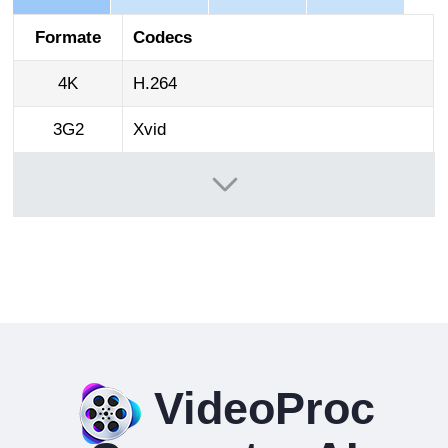
Formate
Codecs
4K
H.264
3G2
Xvid
3GP
H.263
ASF
MPEG4
AVI
DivX, Xvid
DV
DV-NTSC
DivX
DivX
VideoProc
F4V
H.264