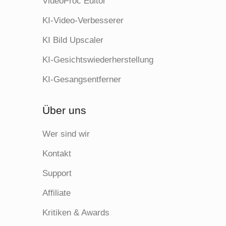
VideoProc Editor
MPEG4
Facebook
KI-Video-Verbesserer
AVI für
DivX
KI Bild Upscaler
Facebook
KI-Gesichtswiederherstellung
FLV für
H.264
KI-Gesangsentferner
Facebook
MP4 für
Über uns
H.264
Vimeo
Wer sind wir
WMV für
WMV2
Web
Kontakt
Support
AVI für
DivX
Web
Affiliate
MOV für
Kritiken & Awards
MPEG4
Web