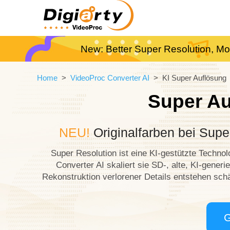
New: Better Super Resolution, Mo
Home
>
VideoProc Converter AI
> KI Super Auflösung
Super Au
NEU!
Originalfarben bei Supe
Super Resolution ist eine KI-gestützte Technol
Converter AI skaliert sie SD-, alte, KI-gene
Rekonstruktion verlorener Details entstehen schär
G