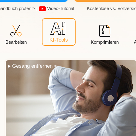
andbuch prüfen >
|
Video-Tutorial
Kostenlose vs. Vollversi
KI-Tools
Bearbeiten
Komprimieren
KI-Rauschentferner >