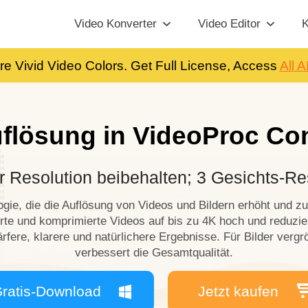
Video Konverter
Video Editor
K
re Vivid Video Colors. Get Full License, Access
All A
flösung in VideoProc Co
r Resolution beibehalten; 3 Gesichts-Re
ogie, die die Auflösung von Videos und Bildern erhöht und zug
rierte und komprimierte Videos auf bis zu 4K hoch und reduz
fere, klarere und natürlichere Ergebnisse. Für Bilder vergröß
verbessert die Gesamtqualität.
ratis-Download
Jetzt kaufen