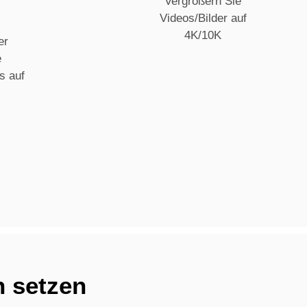
Vergrößern Sie
Videos/Bilder auf
4K/10K
er
e
s auf
n setzen