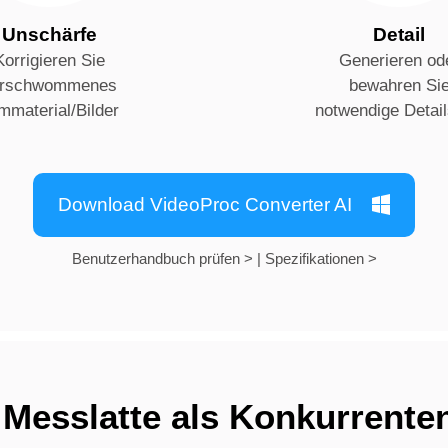
Unschärfe
Detail
Korrigieren Sie
Generieren od
erschwommenes
bewahren Si
lmmaterial/Bilder
notwendige Detail
Download VideoProc Converter AI
Benutzerhandbuch prüfen >
|
Spezifikationen >
Messlatte als Konkurrente