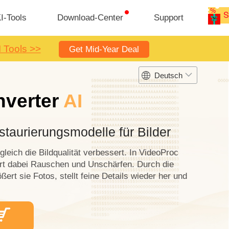
I-Tools
Download-Center
Support
I Tools >>
Get Mid-Year Deal
Deutsch
nverter
AI
staurierungsmodelle für Bilder
leich die Bildqualität verbessert. In VideoProc
iert dabei Rauschen und Unschärfen. Durch die
ert sie Fotos, stellt feine Details wieder her und