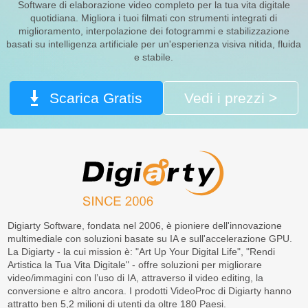
Software di elaborazione video completo per la tua vita digitale
quotidiana. Migliora i tuoi filmati con strumenti integrati di
1x, 2x, 3x, 4x;
1x, 2
miglioramento, interpolazione dei fotogrammi e stabilizzazione
Scala/uscita
480p, 720p,
480p
basati su intelligenza artificiale per un'esperienza visiva nitida, fluida
1080p, 2K, 4K
1080
e stabile.
Scarica Gratis
Vedi i prezzi >
Chiarezza
Generale
Ideal
Denoise
magg
video
Digiarty Software, fondata nel 2006, è pioniere dell'innovazione
multimediale con soluzioni basate su IA e sull'accelerazione GPU.
La Digiarty - la cui mission è: "Art Up Your Digital Life", "Rendi
Sbloccare
Artistica la Tua Vita Digitale" - offre soluzioni per migliorare
video/immagini con l’uso di IA, attraverso il video editing, la
conversione e altro ancora. I prodotti VideoProc di Digiarty hanno
attratto ben 5,2 milioni di utenti da oltre 180 Paesi.