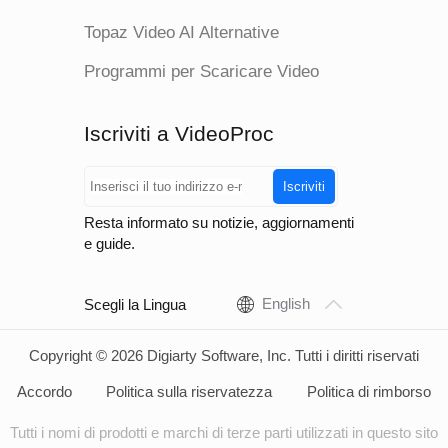
Topaz Video AI Alternative
GAN (Generative
Architettura
Adversarial
Diffu
Programmi per Scaricare Video
Network)
Iscriviti a VideoProc
Iscriviti
Resta informato su notizie, aggiornamenti
e guide.
English
Scegli la Lingua
Copyright © 2026 Digiarty Software, Inc. Tutti i diritti riservati
Accordo
Politica sulla riservatezza
Politica di rimborso
Tutti i nomi di prodotti e marchi di terze parti utilizzati in questo sito