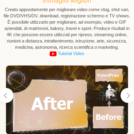
Immagini Migliori
Creato appositamente per migliorare video come vlog, shot vari,
file DVD/VHS/DV, download, registrazione schermo e TV shows.
È possibile utilizzarlo per migliorare, ad esempio, video e GIF
aziendali, di matrimoni, bakery, travel e sport. Produce risultati in
4K che possono essere utilizzati per riprese, streaming online,
riunioni a distanza, intrattenimento, istruzione, arte, sicurezza,
medicina, astronomia, ricerca scientifica o marketing.
Tutorial Video
Converti
DVD
Modifica