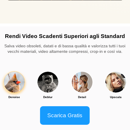
Rendi Video Scadenti Superiori agli Standard
Salva video obsoleti, datati e di bassa qualità e valorizza tutti i tuoi
vecchi materiali, video altamente compressi, crop-in e così via.
Da Chris Hardy:
Subito, puoi vedere immediatamente che abbiamo
aumentato la risoluzione ed è molto più chiaro.
Puoi notare le diverse risoluzioni, quasi tre volte di
più e comunque molto più nitide.
Scarica Gratis
Guarda la recensione video dello Youtuber.