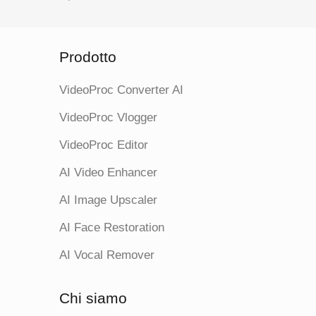
Nitidezza
Più Dettagli
Prodotto
VideoProc Converter AI
Modalità Veloce;
Moda
Modalità
VideoProc Vlogger
Modalità Alta
Modal
Qualità
Qual
VideoProc Editor
AI Video Enhancer
Windows:
Wind
Microsoft
Micr
AI Image Upscaler
Windows 10
Wind
OS
(x64) 1809 o
(x64
AI Face Restoration
successivi
succ
Supportati
Mac: macOS
Mac
AI Vocal Remover
10.15 o
10.1
successivo.
succ
Chi siamo