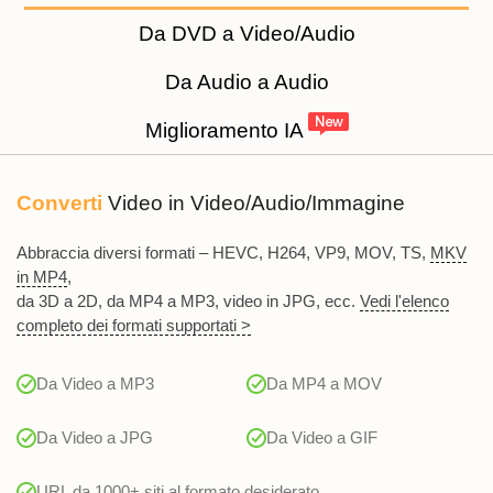
Da DVD a Video/Audio
Da Audio a Audio
Miglioramento IA
Converti
Video in Video/Audio/Immagine
Abbraccia diversi formati – HEVC, H264, VP9, MOV, TS,
MKV
in MP4
,
da 3D a 2D, da MP4 a MP3, video in JPG, ecc.
Vedi l'elenco
completo dei formati supportati >
Da Video a MP3
Da MP4 a MOV
Da Video a JPG
Da Video a GIF
URL da 1000+ siti al formato desiderato