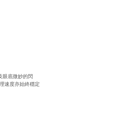
以及眼底微妙的閃
理速度亦始終穩定