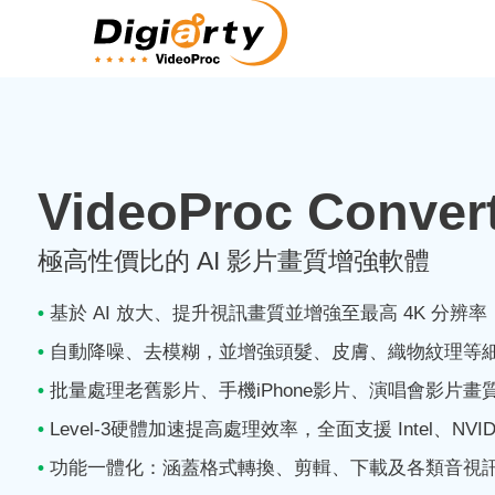
VideoProc Convert
極高性價比的 AI 影片畫質增強軟體
•
基於 AI 放大、提升視訊畫質並增強至最高 4K 分辨率
•
自動降噪、去模糊，並增強頭髮、皮膚、織物紋理等
•
批量處理老舊影片、手機iPhone影片、演唱會影片畫
•
Level-3硬體加速提高處理效率，全面支援 Intel、NVIDI
•
功能一體化：涵蓋格式轉換、剪輯、下載及各類音視訊及