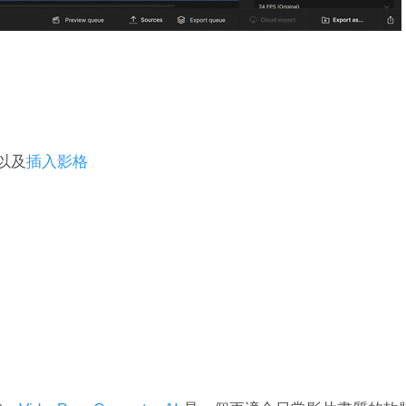
以及
插入影格