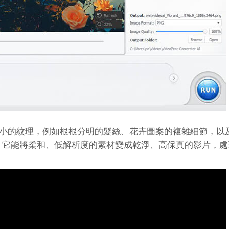
精細地重建了微小的紋理，例如根根分明的髮絲、花卉圖案的複雜細節，
。它能將柔和、低解析度的素材變成乾淨、高保真的影片，處