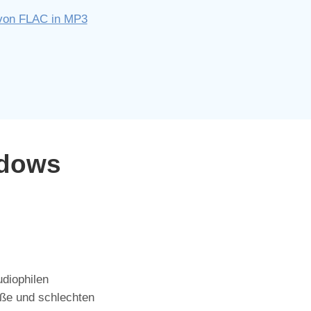
von FLAC in MP3
ndows
udiophilen
öße und schlechten