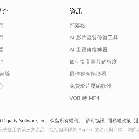
簡介
資訊
們
部落格
們
AI 影片畫質修復工具
援
AI 畫質修復神器
銷
如何提高圖片解析度
 榮譽
最佳視頻轉換器
心
免費影片壓縮軟體
VOB 轉 MP4
6 Digiarty Software, Inc。保留所有權利。
許可協議
隱私權政策
退
及或使用的第三方產品（包括但不限於 Apple）的名稱與商標，均歸