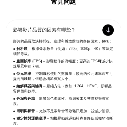
常見問題
影響影片品質的因素有哪些？
影片的品質取決於捕捉、處理和播放階段的多個因素，包括：
● 解析度
– 根據像素數量（例如：720p、1080p、4K）來決定
細節等級。
● 畫面幀率 (FPS)
– 影響動作的流暢度；更高的FPS可減少快
速場景中的卡頓。
● 位元速率
– 控制每秒使用的數據量；較高的位元速率通常可
提高清晰度，但也會增加檔案大小。
● 編解碼器與編碼
– 壓縮方法（例如 H.264、HEVC）影響品
質保留與效率。
● 色深與色域
– 影響顏色準確性、漸層效果及整體視覺豐富
度。
● 照明與噪音
– 光線不足常常會導致雜訊增加，並減少細節。
● 穩定性與運動處理
– 相機晃動或運動模糊會降低感知的清晰
度。