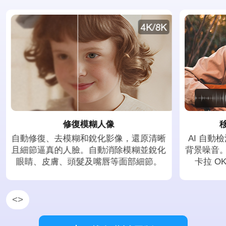
移除雜訊／人聲／音樂
AI 自動檢測並移除音訊和影片檔案中的
在幾乎無
背景噪音。分離人聲與音樂軌道，適用於
減高達 
卡拉 OK、旁白、翻唱及混音製作。
片。 快
<
>