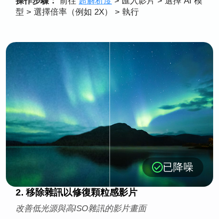
操作步驟：
前往
超解析度
> 匯入影片 > 選擇 AI 模
型 > 選擇倍率（例如 2X） > 執行
已降噪
2. 移除雜訊以修復顆粒感影片
改善低光源與高ISO雜訊的影片畫面