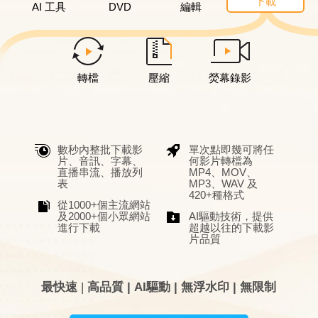
下載
AI 工具
DVD
編輯
轉檔
壓縮
熒幕錄影
數秒內整批下載影
單次點即幾可將任
片、音訊、字幕、
何影片轉檔為
直播串流、播放列
MP4、MOV、
表
MP3、WAV 及
420+種格式
從1000+個主流網站
及2000+個小眾網站
AI驅動技術，提供
進行下載
超越以往的下載影
片品質
最快速
|
高品質 | AI驅動 | 無浮水印 | 無限制