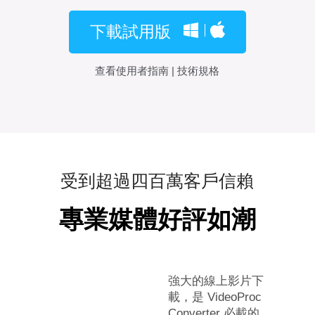
下載試用版
查看使用者指南
|
技術規格
受到超過四百萬客戶信賴
專業媒體好評如潮
強大的線上影片下
 最亮眼
載，是 VideoProc
獨家
Converter 必載的