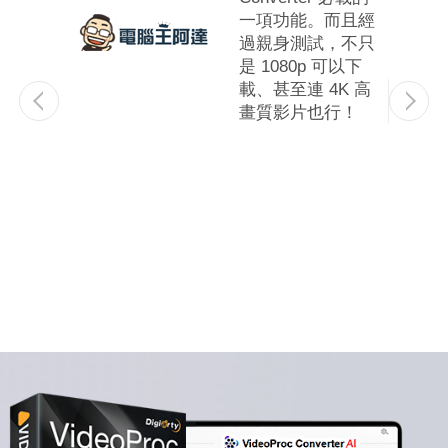
硬體加速
一項功能。而且經
可以支
過親身測試，不只
播放速
是 1080p 可以下
！讓你
載、甚至連 4K 高
或轉檔
畫質影片也行！
案的同
破圖、
轉檔品