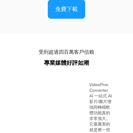
免費下載
受到超過四百萬客戶信賴
專業媒體好評如潮
樣消除
VideoProc
鏡頭或
Converter
不平所
AI 一站式 AI
的影片
影片/圖片增
？」這
強與轉檔軟
是創作
體功能真的
最為關
非常強大。
問題。
它最厲害的
息是，
就是將一些