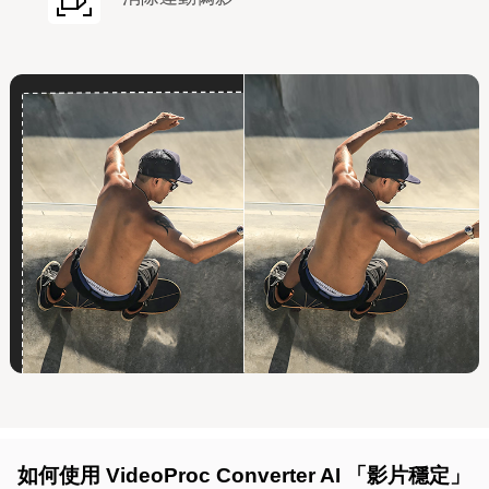
保留影片原畫品質並最佳化
透過 GPU 加
速
如何使用 VideoProc Converter AI 「影片穩定」