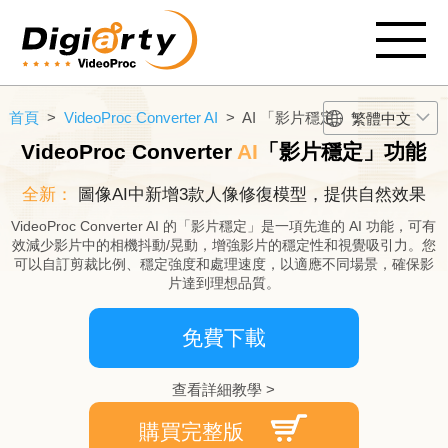
首頁
>
VideoProc Converter AI
> AI 「影片穩定」
繁體中文
VideoProc Converter
AI
「影片穩定」功能
全新：
圖像AI中新增3款人像修復模型，提供自然效果
VideoProc Converter AI 的「影片穩定」是一項先進的 AI 功能，可有
效減少影片中的相機抖動/晃動，增強影片的穩定性和視覺吸引力。您
可以自訂剪裁比例、穩定強度和處理速度，以適應不同場景，確保影
片達到理想品質。
免費下載
查看詳細教學 >
購買完整版