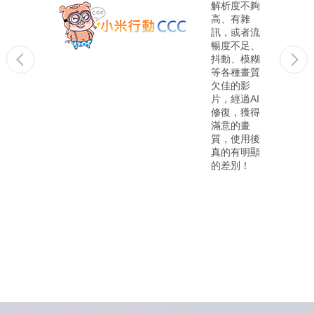
oProc
解析度不夠
erter
高、有雜
 的最新功
訊，或者流
新不僅
暢度不足、
決上述
抖動、模糊
，還能
等各種畫質
的影像
欠佳的影
達到前
片，經過AI
有的高
修復，獲得
滿意的畫
質，使用後
真的有明顯
的差別！