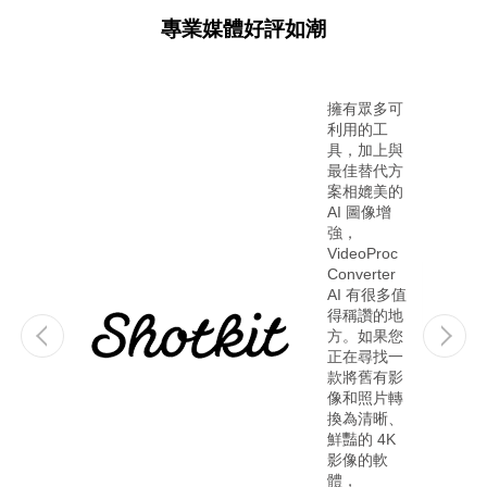
專業媒體好評如潮
新模型：Gen Detail 生成
按 2x/3x/4x 提升解析
更多細節，增強清晰度與
度，讓圖片適合大熒
銳利度；Real Smooth 修
幕展示，或者以1x 對
眾多可
使用
復並輸出平滑的結果。
圖片品質進行增強。
的工
VideoProc
加上與
Converter
替代方
AI，您可以
媲美的
輕鬆提升舊
 圖像增
的模糊低解
析度影像。
oProc
這款強大的
erter
AI 影像升級
 有很多值
器能提升解
讚的地
析度、提高
如果您
幀率、減少
尋找一
模糊和噪
舊有影
點、平滑交
照片轉
錯伪影，並
清晰、
改善色彩呈
的 4K
現，產生顯
的軟
著更高品質
的影片。