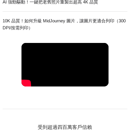
AI 強勁驅動！一鍵把老舊照片重製出超高 4K 品質
10K 品質！如何升級 MidJourney 圖片，讓圖片更適合列印（300
DPI/按需列印）
4 種 AI 模型
提升解析度 & 增強
受到超過四百萬客戶信賴