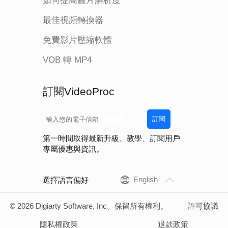
如何提高圖片解析度
最佳視頻轉換器
免費影片壓縮軟體
VOB 轉 MP4
訂閱VideoProc
訂閱
第一時間取得最新升級、教學、訂閱用戶
專屬優惠與資訊。
Gen Detail
Real S
English
選擇語言偏好
V3
V3
© 2026 Digiarty Software, Inc。保留所有權利。
許可協議
(NEW)
(NEW)
隱私權政策
退款政策