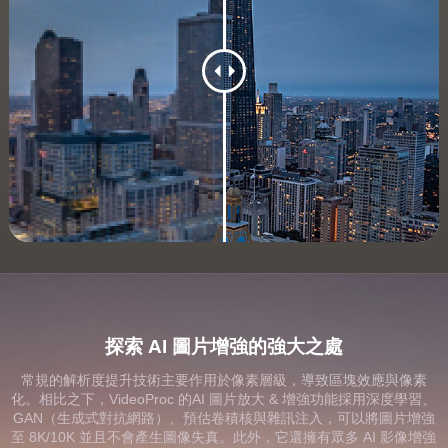
探索 AI 圖片增強的強大之處
常規的解析度提升技術主要作用於像素層級，導致區塊效應與像素
化。相比之下，VideoProc 的AI 圖片放大 & 增強功能採用深度學習、
GAN（生成式對抗網路）、預估卷積核與雜訊注入，可以將圖片增強
至 8K/10K 並且不會產生圖像失真。此外，它還擁有眾多 AI 影像增強