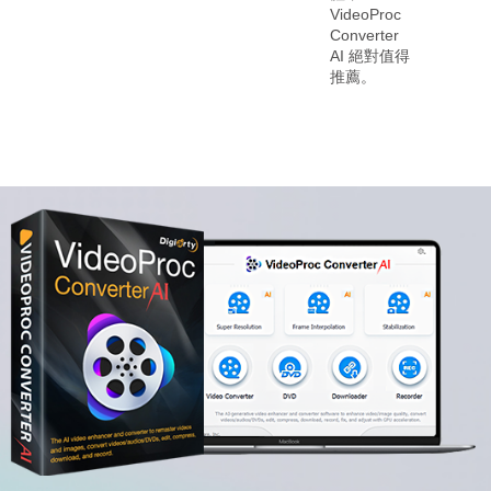
oProc
erter
 絕對值得
。