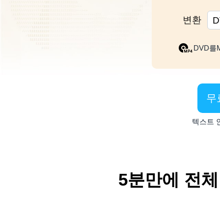
변환
D
DVD를M
무
텍스트 
5분만에 전체