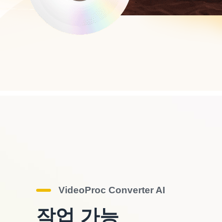
VideoProc Converter AI
작업 가능