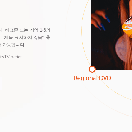
, 비표준 또는 지역 1-6의
 “제목 표시하지 않음”, 충
가 가능힙니다.
e/TV series