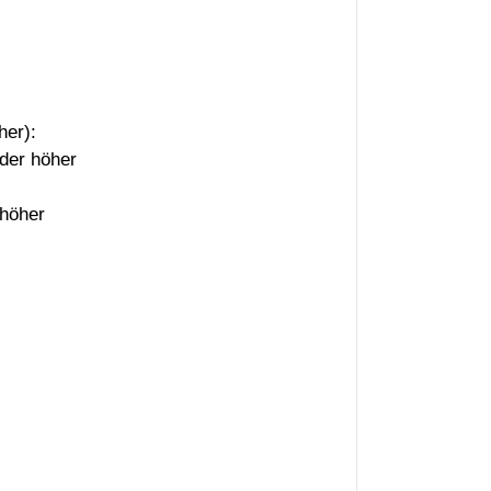
her):
oder höher
 höher