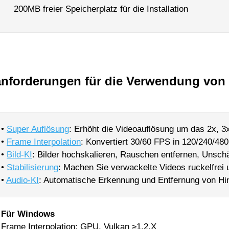
200MB freier Speicherplatz für die Installation
nforderungen für die Verwendung von 
•
Super Auflösung
: Erhöht die Videoauflösung um das 2x, 3
•
Frame Interpolation
: Konvertiert 30/60 FPS in 120/240/48
•
Bild-KI
: Bilder hochskalieren, Rauschen entfernen, Unschä
•
Stabilisierung
: Machen Sie verwackelte Videos ruckelfrei
•
Audio-KI
: Automatische Erkennung und Entfernung von Hi
Für Windows
Frame Interpolation: GPU, Vulkan ≥1.2.X