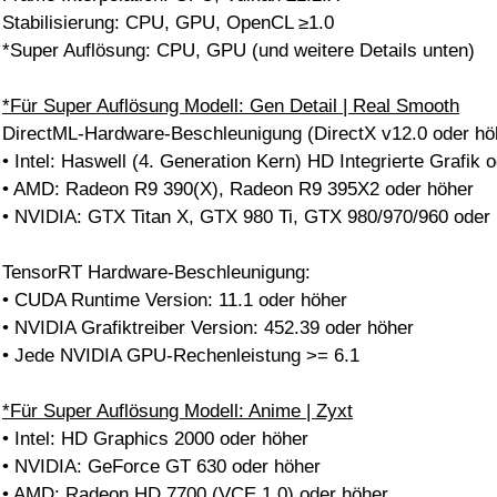
Stabilisierung: CPU, GPU, OpenCL ≥1.0
*Super Auflösung: CPU, GPU (und weitere Details unten)
*Für Super Auflösung Modell: Gen Detail | Real Smooth
DirectML-Hardware-Beschleunigung (DirectX v12.0 oder hö
• Intel: Haswell (4. Generation Kern) HD Integrierte Grafik 
• AMD: Radeon R9 390(X), Radeon R9 395X2 oder höher
• NVIDIA: GTX Titan X, GTX 980 Ti, GTX 980/970/960 oder
TensorRT Hardware-Beschleunigung:
• CUDA Runtime Version: 11.1 oder höher
• NVIDIA Grafiktreiber Version: 452.39 oder höher
• Jede NVIDIA GPU-Rechenleistung >= 6.1
*Für Super Auflösung Modell: Anime | Zyxt
• Intel: HD Graphics 2000 oder höher
• NVIDIA: GeForce GT 630 oder höher
• AMD: Radeon HD 7700 (VCE 1.0) oder höher