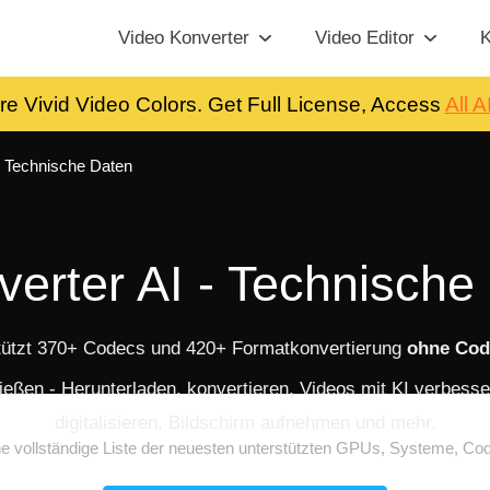
Video Konverter
Video Editor
K
re Vivid Video Colors. Get Full License, Access
All A
 Technische Daten
erter AI - Technische 
stützt 370+ Codecs und 420+ Formatkonvertierung
ohne Code
ießen - Herunterladen, konvertieren, Videos mit KI verbes
digitalisieren, Bildschirm aufnehmen und mehr.
ine vollständige Liste der neuesten unterstützten GPUs, Systeme, C