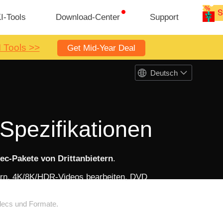
I-Tools
Download-Center
Support
I Tools >>
Get Mid-Year Deal
Deutsch
Spezifikationen
c-Pakete von Drittanbietern
.
sern, 4K/8K/HDR-Videos bearbeiten, DVD
odecs und Formate.