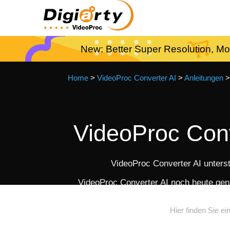
New: Better Super Resolution, Mo
Home
>
VideoProc Converter AI
>
Anleitungen
>
VideoProc Conv
VideoProc Converter AI unter
VideoProc Converter AI noch heute gen
Hier finden Sie e