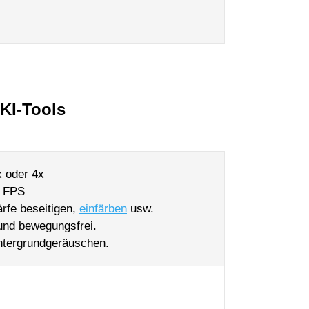
KI-Tools
x oder 4x
0 FPS
rfe beseitigen,
einfärben
usw.
 und bewegungsfrei.
ntergrundgeräuschen.