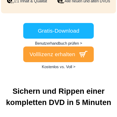
1:1 Inhalt & Qualität
Alle neuen und alten DVDs
Gratis-Download
Benutzerhandbuch prüfen >
Volllizenz erhalten
Kostenlos vs. Voll >
Sichern und Rippen einer
kompletten DVD in 5 Minuten
Konvertieren
Bearbeiten
AI Tools