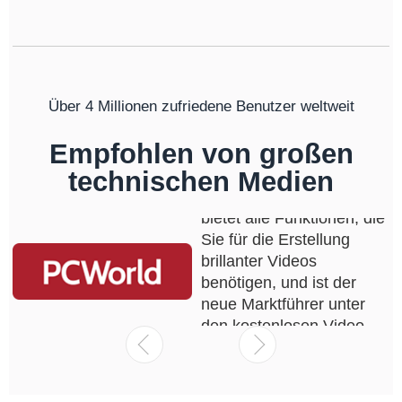
Über 4 Millionen zufriedene Benutzer weltweit
Empfohlen von großen
technischen Medien
VideoProc Vlogger ist
einfach zu bedienend,
bietet alle Funktionen, die
Sie für die Erstellung
brillanter Videos
benötigen, und ist der
neue Marktführer unter
den kostenlosen Video-
und Vlogging-
Bearbeitungsprogrammen.