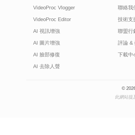
VideoProc Vlogger
聯絡我
VideoProc Editor
技術支
AI 視訊增強
聯盟行
AI 圖片增強
評論 &
AI 臉部修復
下載中
AI 去除人聲
© 202
此網站提